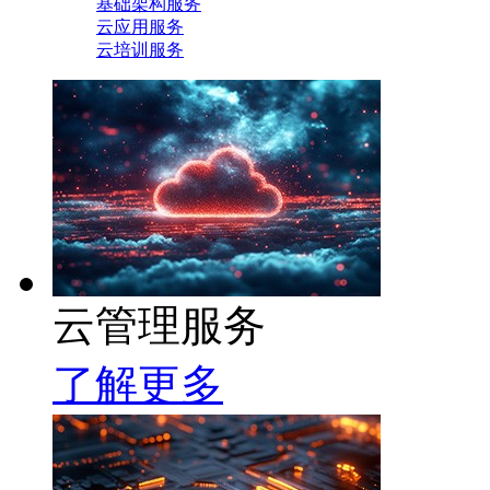
基础架构服务
云应用服务
云培训服务
云管理服务
了解更多