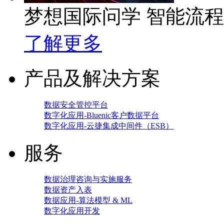
梦想国际问学 智能流
了解更多
产品及解决方案
数据安全管控平台
数字化应用-Bluenic客户数据平台
数字化应用-云捷集成中间件（ESB）
服务
数据治理咨询与实施服务
数据资产入表
数据应用-算法模型 & ML
数字化应用开发