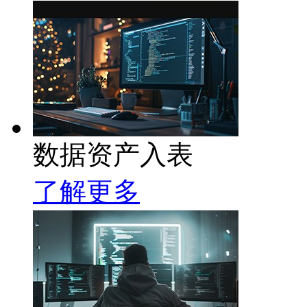
数据资产入表
了解更多