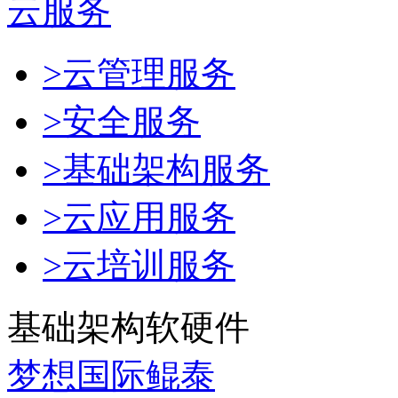
云服务
>云管理服务
>安全服务
>基础架构服务
>云应用服务
>云培训服务
基础架构软硬件
梦想国际鲲泰