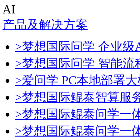
AI
产品及解决方案
>梦想国际问学 企业级A
>梦想国际问学 智能流
>爱问学 PC本地部署
>梦想国际鲲泰智算服
>梦想国际鲲泰问学一
>梦想国际鲲泰问学一体机