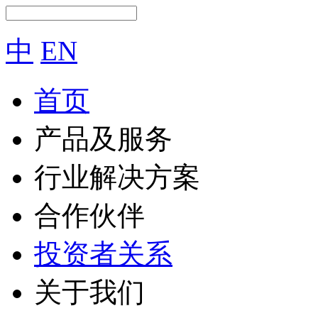
中
EN
首页
产品及服务
行业解决方案
合作伙伴
投资者关系
关于我们