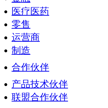
医疗医药
零售
运营商
制造
合作伙伴
产品技术伙伴
联盟合作伙伴