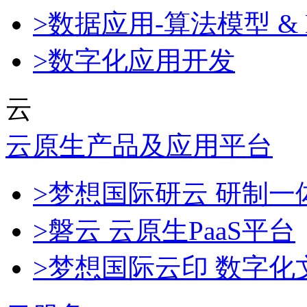
>数据应用-算法模型 & 
>数字化应用开发
云
云原生产品及应用平台
>梦想国际研云 研制
>磐云 云原生PaaS平台
>梦想国际云印 数字化