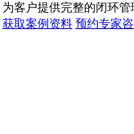
为客户提供完整的闭环管
获取案例资料
预约专家咨