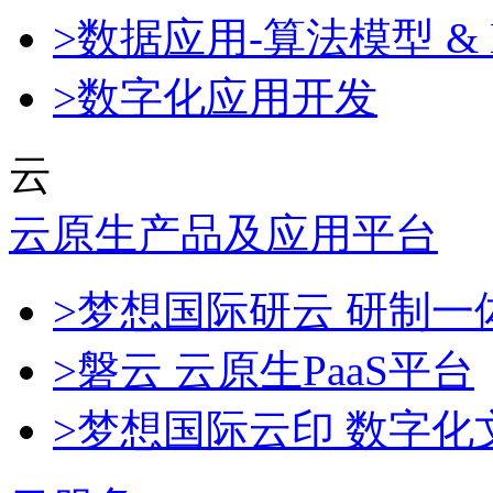
>数据应用-算法模型 & 
>数字化应用开发
云
云原生产品及应用平台
>梦想国际研云 研制
>磐云 云原生PaaS平台
>梦想国际云印 数字化