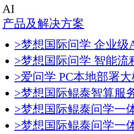
AI
产品及解决方案
>梦想国际问学 企业级A
>梦想国际问学 智能流
>爱问学 PC本地部署
>梦想国际鲲泰智算服
>梦想国际鲲泰问学一
>梦想国际鲲泰问学一体机