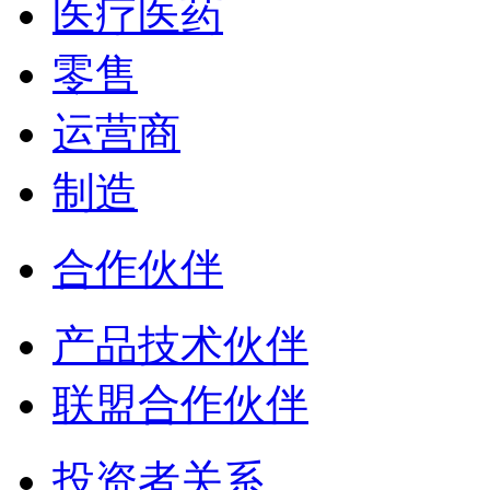
医疗医药
零售
运营商
制造
合作伙伴
产品技术伙伴
联盟合作伙伴
投资者关系