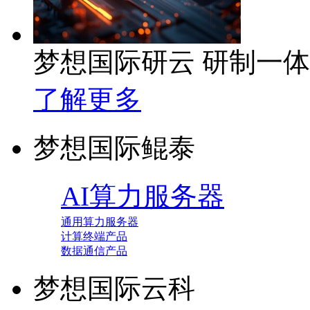
梦想国际研云 研制一
了解更多
梦想国际鲲泰
AI算力服务器
通用算力服务器
计算终端产品
数据通信产品
梦想国际云科