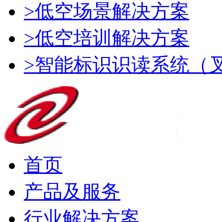
>低空场景解决方案
>低空培训解决方案
>智能标识识读系统（
首页
产品及服务
行业解决方案