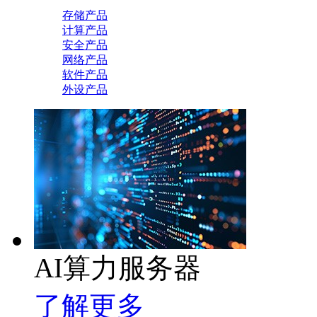
存储产品
计算产品
安全产品
网络产品
软件产品
外设产品
AI算力服务器
了解更多