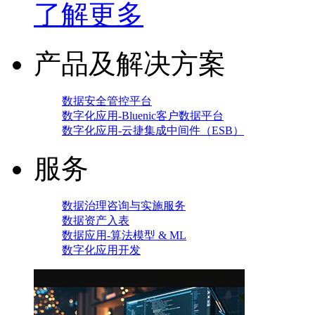
了解更多
产品及解决方案
数据安全管控平台
数字化应用-Bluenic客户数据平台
数字化应用-云捷集成中间件（ESB）
服务
数据治理咨询与实施服务
数据资产入表
数据应用-算法模型 & ML
数字化应用开发