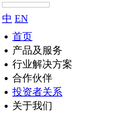
中
EN
首页
产品及服务
行业解决方案
合作伙伴
投资者关系
关于我们