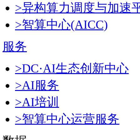
>异构算力调度与加速
>智算中心(AICC)
服务
>DC·AI生态创新中心
>AI服务
>AI培训
>智算中心运营服务