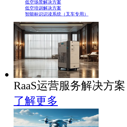
低空场景解决方案
低空培训解决方案
智能标识识读系统（叉车专用）
RaaS运营服务解决方案
了解更多