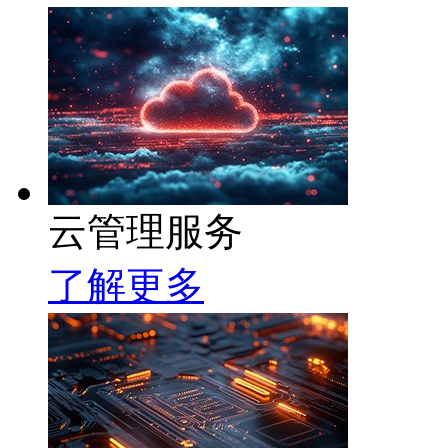
云管理服务
了解更多