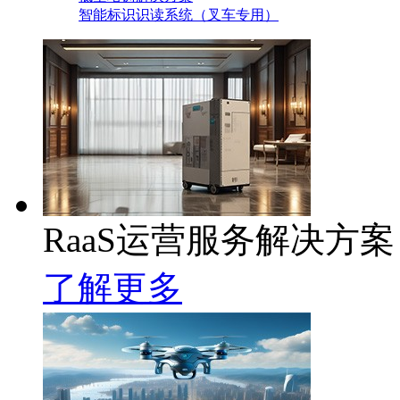
智能标识识读系统（叉车专用）
RaaS运营服务解决方案
了解更多