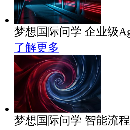
梦想国际问学 企业级Ag
了解更多
梦想国际问学 智能流