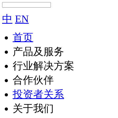
中
EN
首页
产品及服务
行业解决方案
合作伙伴
投资者关系
关于我们