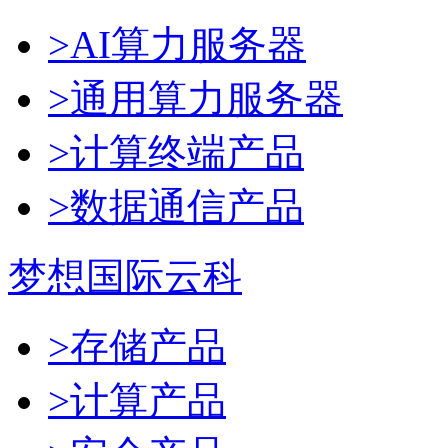
>AI算力服务器
>通用算力服务器
>计算终端产品
>数据通信产品
梦想国际云科
>存储产品
>计算产品