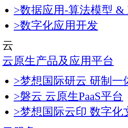
>数据应用-算法模型 & 
>数字化应用开发
云
云原生产品及应用平台
>梦想国际研云 研制
>磐云 云原生PaaS平台
>梦想国际云印 数字化