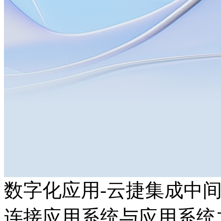
数字化应用-云捷集成中间
连接应用系统与应用系统之间的