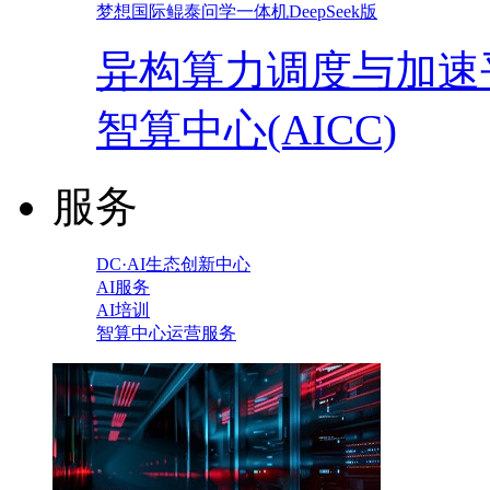
梦想国际鲲泰问学一体机DeepSeek版
异构算力调度与加速
智算中心(AICC)
服务
DC·AI生态创新中心
AI服务
AI培训
智算中心运营服务