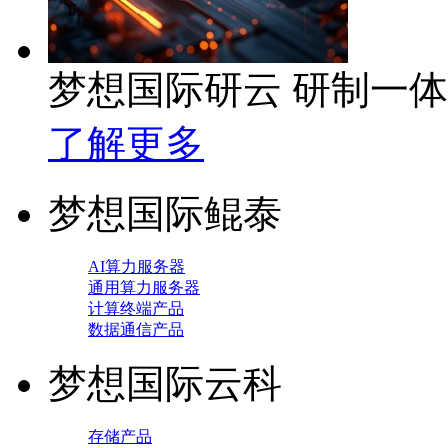
梦想国际研云 研制一
了解更多
梦想国际鲲泰
AI算力服务器
通用算力服务器
计算终端产品
数据通信产品
梦想国际云科
存储产品