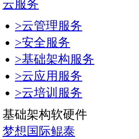
云服务
>云管理服务
>安全服务
>基础架构服务
>云应用服务
>云培训服务
基础架构软硬件
梦想国际鲲泰