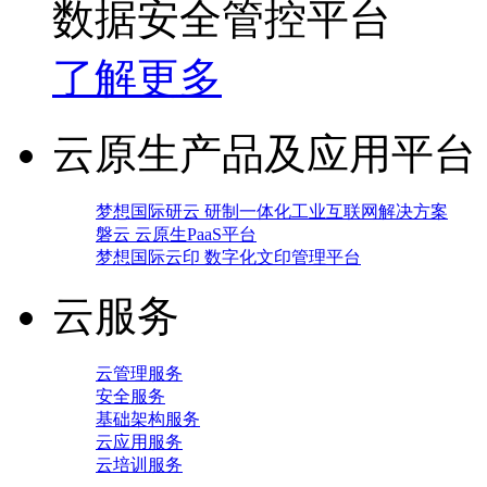
数据安全管控平台
了解更多
云原生产品及应用平台
梦想国际研云 研制一体化工业互联网解决方案
磐云 云原生PaaS平台
梦想国际云印 数字化文印管理平台
云服务
云管理服务
安全服务
基础架构服务
云应用服务
云培训服务