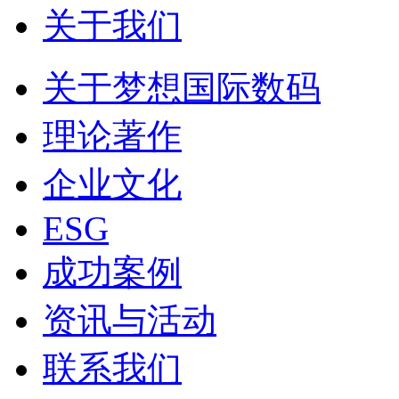
关于我们
关于梦想国际数码
理论著作
企业文化
ESG
成功案例
资讯与活动
联系我们