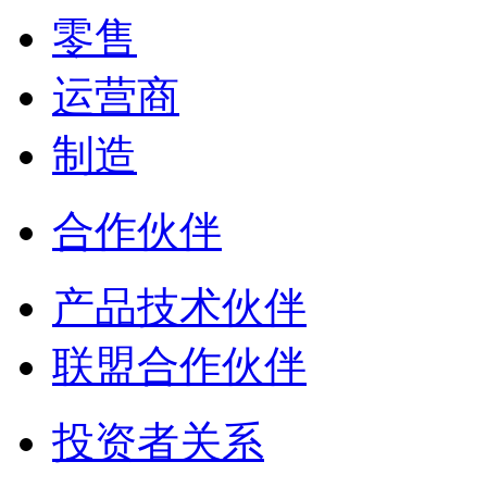
零售
运营商
制造
合作伙伴
产品技术伙伴
联盟合作伙伴
投资者关系