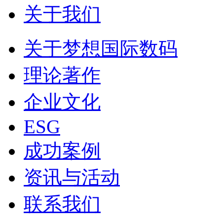
关于我们
关于梦想国际数码
理论著作
企业文化
ESG
成功案例
资讯与活动
联系我们