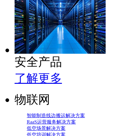
安全产品
了解更多
物联网
智能制造线边搬运解决方案
RaaS运营服务解决方案
低空场景解决方案
低空培训解决方案