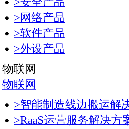
>安全产品
>网络产品
>软件产品
>外设产品
物联网
物联网
>智能制造线边搬运解
>RaaS运营服务解决方