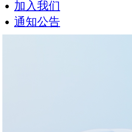
加入我们
通知公告