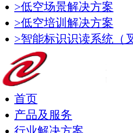
>低空场景解决方案
>低空培训解决方案
>智能标识识读系统（
首页
产品及服务
行业解决方案