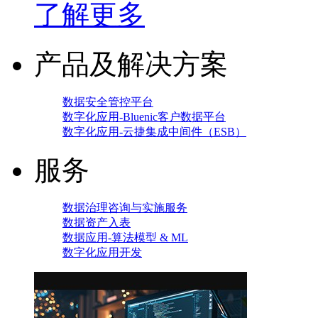
了解更多
产品及解决方案
数据安全管控平台
数字化应用-Bluenic客户数据平台
数字化应用-云捷集成中间件（ESB）
服务
数据治理咨询与实施服务
数据资产入表
数据应用-算法模型 & ML
数字化应用开发