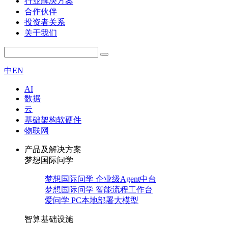
行业解决方案
合作伙伴
投资者关系
关于我们
中
EN
AI
数据
云
基础架构软硬件
物联网
产品及解决方案
梦想国际问学
梦想国际问学 企业级Agent中台
梦想国际问学 智能流程工作台
爱问学 PC本地部署大模型
智算基础设施