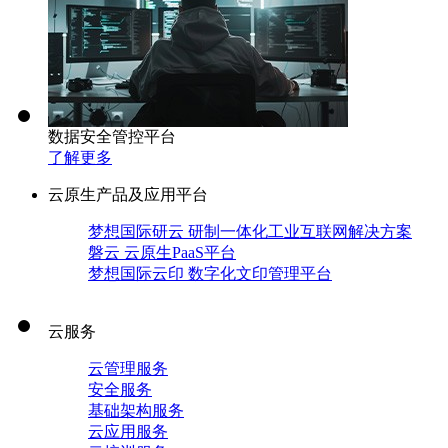
数据安全管控平台
了解更多
云原生产品及应用平台
梦想国际研云 研制一体化工业互联网解决方案
磐云 云原生PaaS平台
梦想国际云印 数字化文印管理平台
云服务
云管理服务
安全服务
基础架构服务
云应用服务