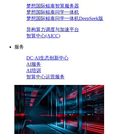
梦想国际鲲泰智算服务器
梦想国际鲲泰问学一体机
梦想国际鲲泰问学一体机DeepSeek版
异构算力调度与加速平台
智算中心(AICC)
服务
DC·AI生态创新中心
AI服务
AI培训
智算中心运营服务