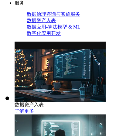
服务
数据治理咨询与实施服务
数据资产入表
数据应用-算法模型 & ML
数字化应用开发
数据资产入表
了解更多