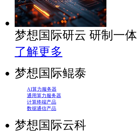
梦想国际研云 研制一
了解更多
梦想国际鲲泰
AI算力服务器
通用算力服务器
计算终端产品
数据通信产品
梦想国际云科