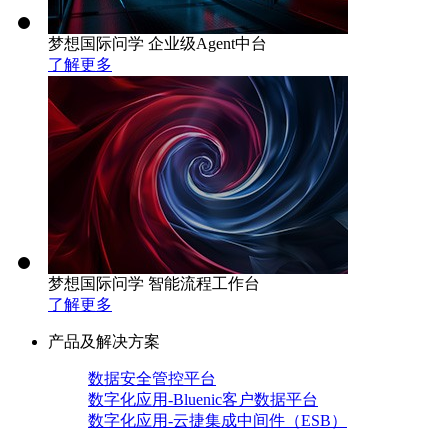
梦想国际问学 企业级Agent中台
了解更多
梦想国际问学 智能流程工作台
了解更多
产品及解决方案
数据安全管控平台
数字化应用-Bluenic客户数据平台
数字化应用-云捷集成中间件（ESB）