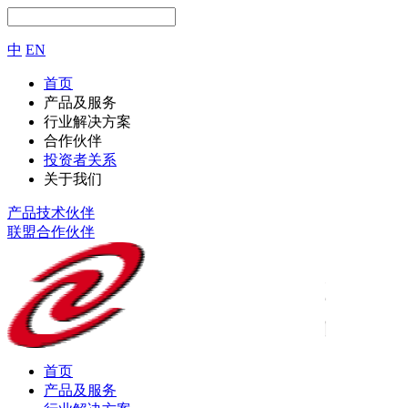
中
EN
首页
产品及服务
行业解决方案
合作伙伴
投资者关系
关于我们
产品技术伙伴
联盟合作伙伴
首页
产品及服务