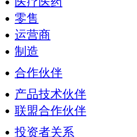
医疗医药
零售
运营商
制造
合作伙伴
产品技术伙伴
联盟合作伙伴
投资者关系