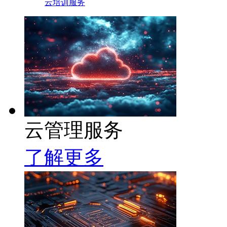
云培训服务
云管理服务
了解更多