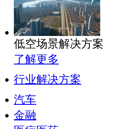
低空场景解决方案
了解更多
行业解决方案
汽车
金融