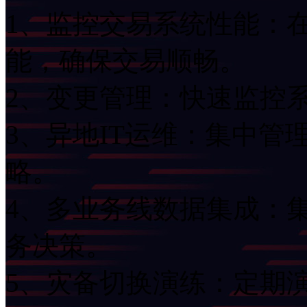
1、监控交易系统性能
能，确保交易顺畅。
2、变更管理：快速
3、异地IT运维：集
略。
4、多业务线数据集成
务决策。
5、灾备切换演练：