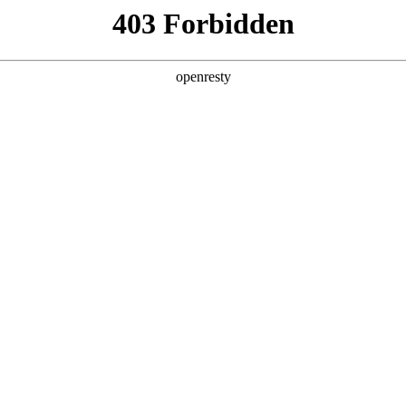
产品及服务
行业解决方案
合作伙伴
投资者关系
化：看联盟伙伴如何携手破局
2025 / 04 / 14
师每天都要面对一个令人头疼的难题：上万份纸质档案分散存放，但
，有时甚至要花费一整天时间才能翻阅到需要的资料。这种低效的管理方