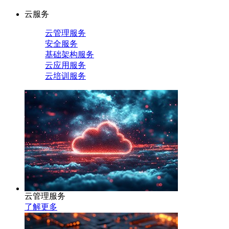
云服务
云管理服务
安全服务
基础架构服务
云应用服务
云培训服务
云管理服务
了解更多